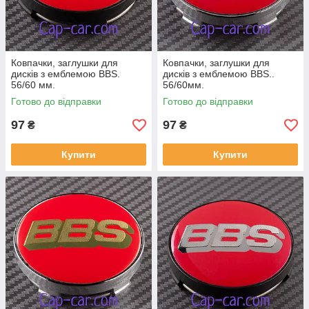
Ковпачки, заглушки для
Ковпачки, заглушки для
дисків з емблемою BBS.
дисків з емблемою BBS..
56/60 мм.
56/60мм.
Готово до відправки
Готово до відправки
97
97
₴
₴
Купити
Купити