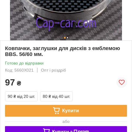
Ковпачки, заглушки для дисків з емблемою
BBS. 56/60 мм.
Готово до відправки
Код: 5660Х021
Опт і роздріб
97
₴
90 ₴
від 20 шт.
80 ₴
від 40 шт.
Купити
або
Купити з