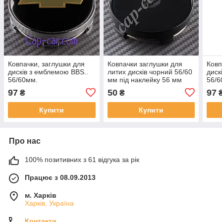
Ковпачки, заглушки для
Ковпачки заглушки для
Ковп
дисків з емблемою BBS..
литих дисків чорний 56/60
диск
56/60мм.
мм під наклейку 56 мм
56/6
97
50
97
₴
₴
Купити
Купити
Про нас
100% позитивних з 61 відгука за рік
Працює з 08.09.2013
м. Харків
Харків, Україна
Контакти