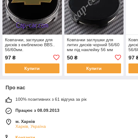
Ковпачки, заглушки для
Ковпачки заглушки для
Ковп
дисків з емблемою BBS..
литих дисків чорний 56/60
диск
56/60мм.
мм під наклейку 56 мм
56/6
97
50
97
₴
₴
Купити
Купити
Про нас
100% позитивних з 61 відгука за рік
Працює з 08.09.2013
м. Харків
Харків, Україна
Контакти