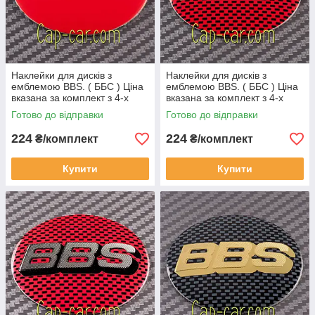
Наклейки для дисків з
Наклейки для дисків з
емблемою BBS. ( ББС ) Ціна
емблемою BBS. ( ББС ) Ціна
вказана за комплект з 4-х
вказана за комплект з 4-х
штук
штук
Готово до відправки
Готово до відправки
224
224
₴/комплект
₴/комплект
Купити
Купити