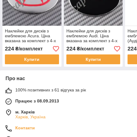
Наклейки для дисків з
Наклейки для дисків з
Накл
емблемою Acura. Ціна
емблемою Audi. Ціна
ембл
вказана за комплект з 4-х
вказана за комплект з 4-х
(Ауд
штук
штук
за к
224
224
224
₴/комплект
₴/комплект
Купити
Купити
Про нас
100% позитивних з 61 відгука за рік
Працює з 08.09.2013
м. Харків
Харків, Україна
Контакти