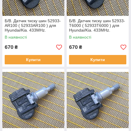
Б/В. Датчик тиску шин 52933-
Б/В. Датчик тиску шин 52933-
AR100 ( 52933AR100 ) для
T6000 ( 52933T6000 ) для
Hyundai/Kia. 433MHz.
Hyundai/Kia. 433MHz.
В наявності
В наявності
670
670
₴
₴
Купити
Купити