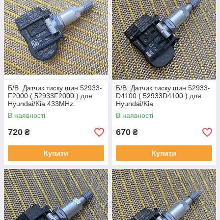
Б/В. Датчик тиску шин 52933-
Б/В. Датчик тиску шин 52933-
F2000 ( 52933F2000 ) для
D4100 ( 52933D4100 ) для
Hyundai/Kia 433MHz.
Hyundai/Kia
В наявності
В наявності
720
670
₴
₴
Купити
Купити