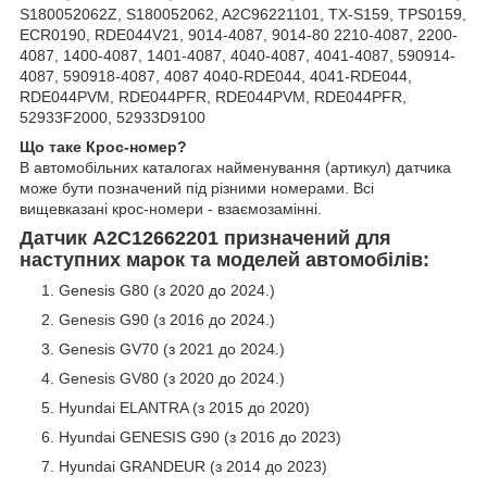
S180052062Z, S180052062, A2C96221101, TX-S159, TPS0159,
ECR0190, RDE044V21, 9014-4087, 9014-80 2210-4087, 2200-
4087, 1400-4087, 1401-4087, 4040-4087, 4041-4087, 590914-
4087, 590918-4087, 4087 4040-RDE044, 4041-RDE044,
RDE044PVM, RDE044PFR, RDE044PVM, RDE044PFR,
52933F2000, 52933D9100
Що таке Крос-номер?
В автомобільних каталогах найменування (артикул) датчика
може бути позначений під різними номерами. Всі
вищевказані крос-номери - взаємозамінні.
Датчик A2C12662201 призначений для
наступних марок та моделей автомобілів:
Genesis G80 (з 2020 до 2024.)
Genesis G90 (з 2016 до 2024.)
Genesis GV70 (з 2021 до 2024.)
Genesis GV80 (з 2020 до 2024.)
Hyundai ELANTRA (з 2015 до 2020)
Hyundai GENESIS G90 (з 2016 до 2023)
Hyundai GRANDEUR (з 2014 до 2023)