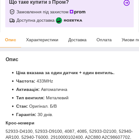
Що таке купити з Пром?
Замовлення під захистом
Доступна доставка
Опис
Характеристики
Доставка
Оплата
Умови п
Опис
Ціна вказана за один датчик + один вентиль.
Частота:
433MHz
Активація:
Автоматична
Тип вентиля:
Металевий
Стан:
Оригінал. Б/В
Гарантія:
30 днів.
Крос-номери
52933-D4100, 52933-D9100, 4087, 4085, 52933-D2100, 52940-
AR100, 52940-T6000, 2910000102400, A2C880 A2C98607702,