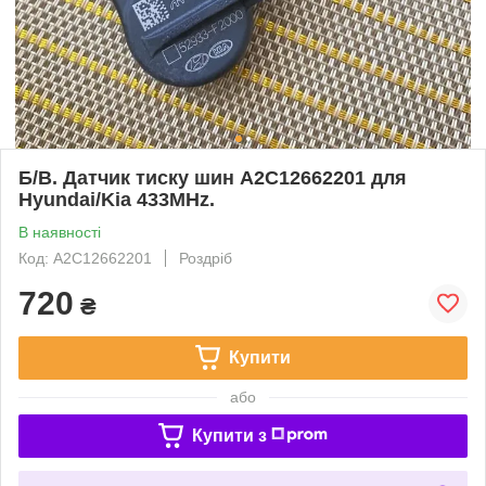
Б/В. Датчик тиску шин A2C12662201 для
Hyundai/Kia 433MHz.
В наявності
Код: A2C12662201
Роздріб
720
₴
Купити
або
Купити з