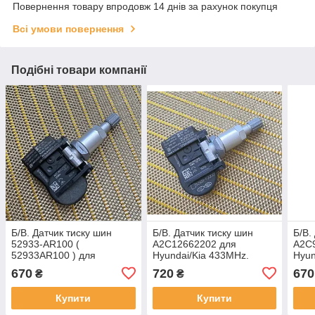
Повернення товару впродовж 14 днів за рахунок покупця
Всі умови повернення
Подібні товари компанії
Б/В. Датчик тиску шин
Б/В. Датчик тиску шин
Б/В.
52933-AR100 (
A2C12662202 для
A2C
52933AR100 ) для
Hyundai/Kia 433MHz.
Hyun
Hyundai/Kia. 433MHz.
670
720
670
₴
₴
Купити
Купити