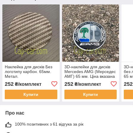
Наклейка для дисків Без
3D-наклейки для дисків
3D-н
логотипу карбон. 65мм.
Mercedes AMG (Мерседес
без 
Метал.
АМГ) 65 мм. Ціна вказана
65 м
за комплект наклейок із 4
комп
252
252
252
₴/комплект
₴/комплект
штук.
штук
Купити
Купити
Про нас
100% позитивних з 61 відгука за рік