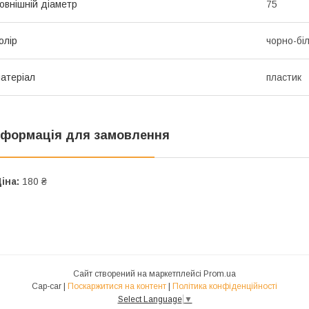
овнішній діаметр
75
олір
чорно-бі
атеріал
пластик
нформація для замовлення
іна:
180 ₴
Сайт створений на маркетплейсі
Prom.ua
Cap-car |
Поскаржитися на контент
|
Політика конфіденційності
Select Language
▼