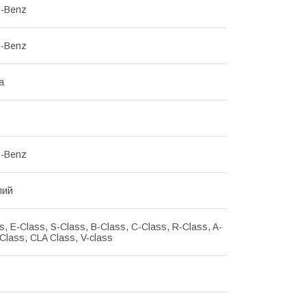
s-Benz
s-Benz
а
s-Benz
лий
, E-Class, S-Class, B-Class, C-Class, R-Class, A-
Class, CLA Class, V-class