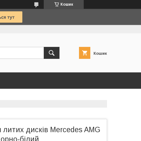
Кошик
Кошик
я литих дисків Mercedes AMG
 чорно-білий