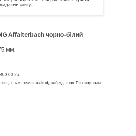
окидаючи сайту.
G Affalterbach чорно-білий
75 мм.
вій поштою".
400 00 25.
 Захищають маточини коліс від забруднення. Пропонуються