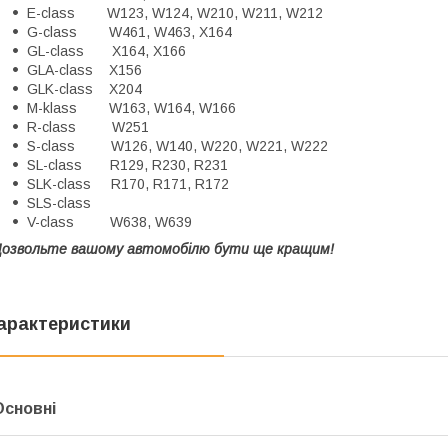
E-class W123, W124, W210, W211, W212
G-class W461, W463, X164
GL-class X164, X166
GLA-class X156
GLK-class X204
M-klass W163, W164, W166
R-class W251
S-class W126, W140, W220, W221, W222
SL-class R129, R230, R231
SLK-class R170, R171, R172
SLS-class
V-class W638, W639
озвольте вашому автомобілю бути ще кращим!
арактеристики
Основні