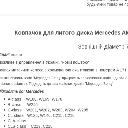
будь-який товар не п
Ковпачок для литого диска Mercedes AM
Зовнішній діаметр 
Стан:
новое
Можливе відправлення в Україні, "но
овпак маточини колеса з хромованою окантовкою з номером
A 171 
ришки ступиць коліс "Мерседес-Бенц" прикрасять легкосплавні колісні диски.
 різних варіантах. Підходять до всіх колісних дисків "Мерседес-Бенц"
ідходять до: Mercedes
A-class W168, W169, W176
B-class W246
C-class W201, W202, W203, W204, W205
CL-class W126, W140, C215, C216
CLA-class
CLS-class C219, C218