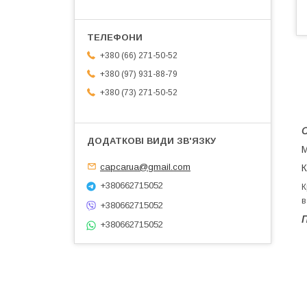
+380 (66) 271-50-52
+380 (97) 931-88-79
+380 (73) 271-50-52
capcarua@gmail.com
К
+380662715052
К
в
+380662715052
П
+380662715052