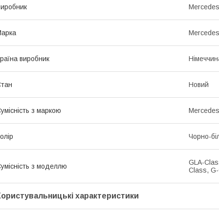
иробник
Mercede
Марка
Mercede
раїна виробник
Німеччин
Стан
Новий
умісність з маркою
Mercede
олір
Чорно-бі
GLA-Class
умісність з моделлю
Class, G-
Користувальницькі характеристики