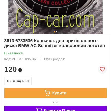
3613 6783536 Ковпачок для оригінального
диска BMW AC Schnitzer кольоровий логотип
В наявності
Код: 36 13 1 095 361
Опт і роздріб
120
₴
100 ₴
від 4 шт.
Купити
або
Купити з