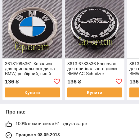
36131095361 Ковпачок
3613 6783536 Ковпачок
3613
для оригінального диска
для оригінального диска
для 
BMW, розбірний, синій
BMW AC Schnitzer
BMW 
білий
136
136
136
₴
₴
Купити
Купити
Про нас
100% позитивних з 61 відгука за рік
Працює з 08.09.2013