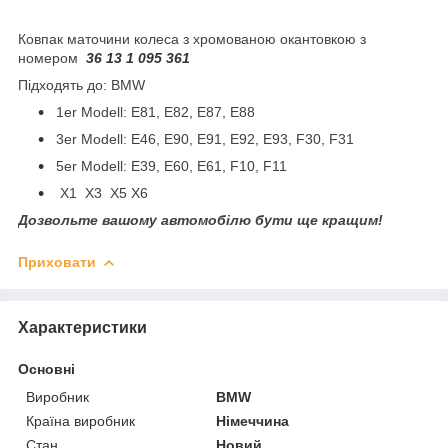
Ковпак маточини колеса з хромованою окантовкою з
номером
36 13 1 095 361
Підходять до: BMW
1er Modell: E81, E82, E87, E88
3er Modell: E46, E90, E91, E92, E93, F30, F31
5er Modell: E39, E60, E61, F10, F11
X1 X3 X5 X6
Дозвольте вашому автомобілю бути ще кращим!
Приховати
Характеристики
Основні
Виробник
BMW
Країна виробник
Німеччина
Стан
Новий