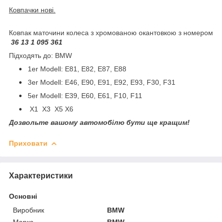
Ковпачки нові.
Ковпак маточини колеса з хромованою окантовкою з номером
36 13 1 095 361
Підходять до: BMW
1er Modell: E81, E82, E87, E88
3er Modell: E46, E90, E91, E92, E93, F30, F31
5er Modell: E39, E60, E61, F10, F11
X1 X3 X5 X6
Дозвольте вашому автомобілю бути ще кращим!
Приховати
Характеристики
Основні
Виробник
BMW
Марка
BMW