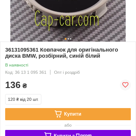
36131095361 Ковпачок для оригінального
диска BMW, розбірний, синій білий
В наявності
Код: 36 13 1 095 361
Опт і роздріб
136
₴
120 ₴
від 20 шт.
Купити
або
Купити з