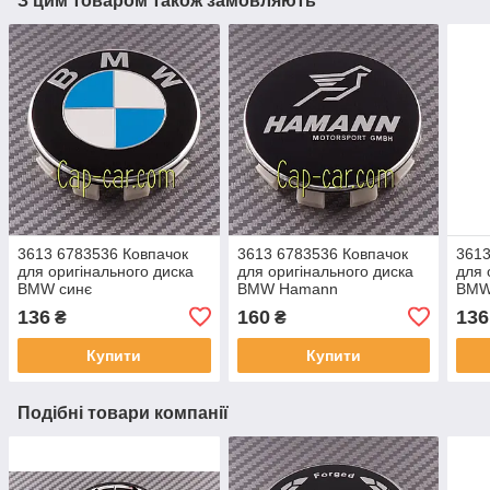
З цим товаром також замовляють
3613 6783536 Ковпачок
3613 6783536 Ковпачок
3613
для оригінального диска
для оригінального диска
для 
BMW синє
BMW Hamann
BMW
136
160
136
₴
₴
Купити
Купити
Подібні товари компанії