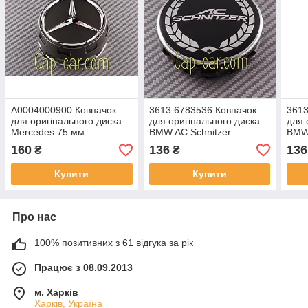
A0004000900 Ковпачок
3613 6783536 Ковпачок
3613
для оригінального диска
для оригінального диска
для 
Mercedes 75 мм
BMW AC Schnitzer
BMW 
графіт+хром (високий
160
136
136
₴
₴
ковпачок)
Купити
Купити
Про нас
100% позитивних з 61 відгука за рік
Працює з 08.09.2013
м. Харків
Харків, Україна