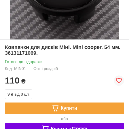
Ковпачки для дисків Міні. Mini cooper. 54 мм.
36131171069.
Готово до відправки
Код: MIN01
Опт і роздріб
110
₴
9 ₴
від 8 шт.
Купити
або
Купити з