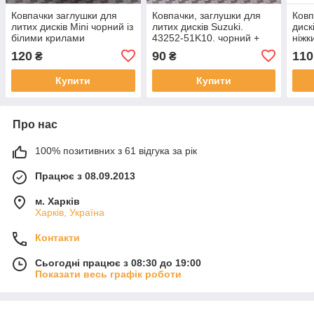
Ковпачки заглушки для
Ковпачки, заглушки для
Ковп
литих дисків Mini чорний із
литих дисків Suzuki.
диск
білими крилами
43252-51K10. чорний +
ніжк
хром (54 мм)
120
90
110
₴
₴
Купити
Купити
Про нас
100% позитивних з 61 відгука за рік
Працює з 08.09.2013
м. Харків
Харків, Україна
Контакти
Сьогодні працює з 08:30 до 19:00
Показати весь графік роботи