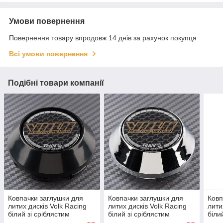
Умови повернення
Повернення товару впродовж 14 днів за рахунок покупця
Всі умови повернення
Подібні товари компанії
Ковпачки заглушки для
Ковпачки заглушки для
Ковп
литих дисків Volk Racing
литих дисків Volk Racing
лити
білий зі сріблястим
білий зі сріблястим
біли
логотипом 65 мм
логотипом 65 мм
лого