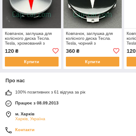
Ковпачок, заглушка для
Ковпачок, заглушка для
Ковп
колісного диска Тесла.
колісного диска Тесла.
колі
Tesla, хромований з
Tesla, чорний з
Tesl
червоним логотипом. 57
хромованим логотипом.
хром
120
360
120
₴
₴
мм.
57 мм.
57 м
Купити
Купити
Про нас
100% позитивних з 61 відгука за рік
Працює з 08.09.2013
м. Харків
Харків, Україна
Контакти