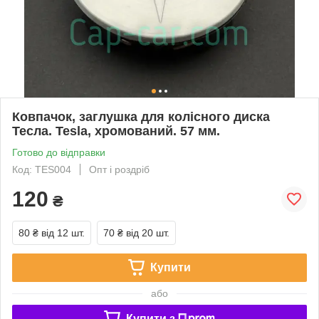
Ковпачок, заглушка для колісного диска
Тесла. Tesla, хромований. 57 мм.
Готово до відправки
Код: TES004
Опт і роздріб
120
₴
80 ₴
від 12 шт.
70 ₴
від 20 шт.
Купити
або
Купити з