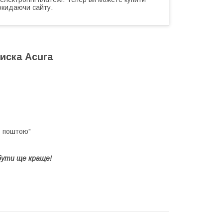
окидаючи сайту.
иска Acura
ю поштою"
бути ще краще!