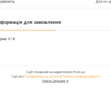
умісність
Для не о
нформація для замовлення
іна:
97 ₴
Сайт створений на маркетплейсі
Prom.ua
Cap-car |
Поскаржитися на контент
|
Політика конфіденційності
Select Language
▼