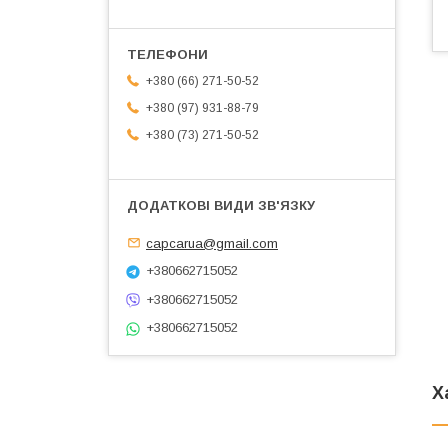
+380 (66) 271-50-52
+380 (97) 931-88-79
+380 (73) 271-50-52
capcarua@gmail.com
+380662715052
+380662715052
+380662715052
Х