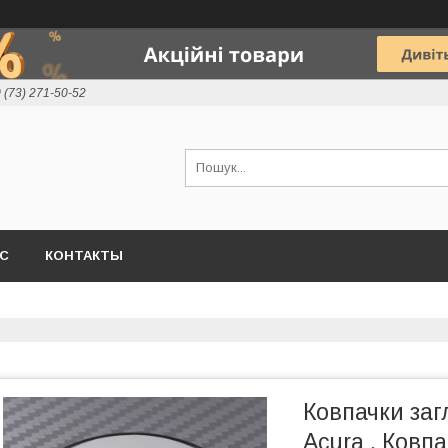
 (73) 271-50-52
АС
КОНТАКТЫ
Ковпачки заг
Acura . Ковп