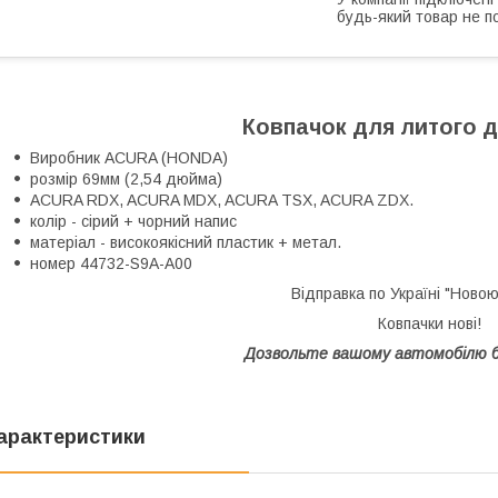
будь-який товар не п
Ковпачок для литого д
Виробник ACURA (HONDA)
розмір 69мм (2,54 дюйма)
ACURA RDX, ACURA MDX, ACURA TSX, ACURA ZDX.
колір - сірий + чорний напис
матеріал - високоякісний пластик + метал.
номер 44732-S9A-A00
Відправка по Україні "Ново
Ковпачки нові!
Дозвольте вашому автомобілю 
арактеристики