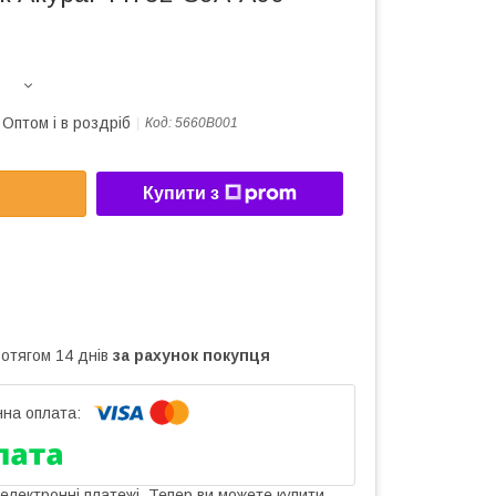
Оптом і в роздріб
Код:
5660В001
Купити з
ротягом 14 днів
за рахунок покупця
 електронні платежі. Тепер ви можете купити