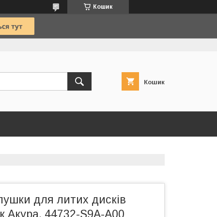
Кошик
Кошик
лушки для литих дисків
ак Акура. 44732-S9A-A00