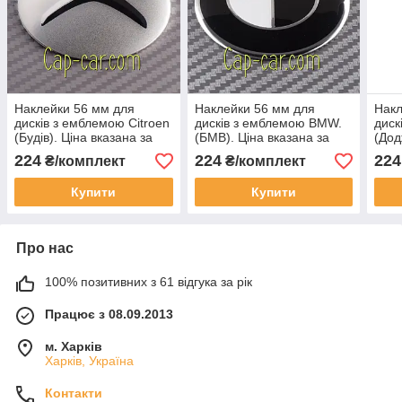
Наклейки 56 мм для
Наклейки 56 мм для
Накл
дисків з емблемою Citroen
дисків з емблемою BMW.
диск
(Будів). Ціна вказана за
(БМВ). Ціна вказана за
(Дод
комплект із 4 штук
комплект із 4 штук
комп
224
224
224
₴/комплект
₴/комплект
Купити
Купити
Про нас
100% позитивних з 61 відгука за рік
Працює з 08.09.2013
м. Харків
Харків, Україна
Контакти