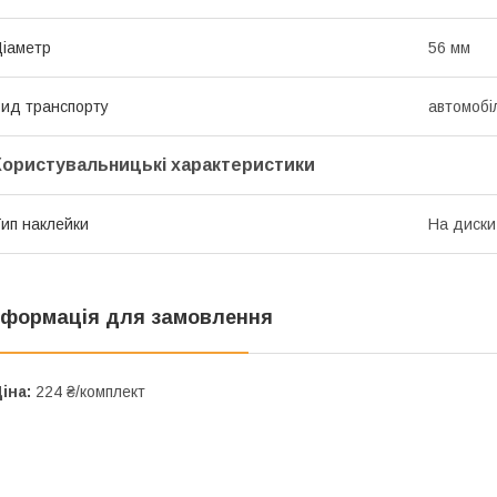
іаметр
56 мм
ид транспорту
автомобі
Користувальницькі характеристики
ип наклейки
На диски
нформація для замовлення
іна:
224 ₴/комплект