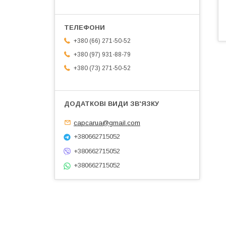
+380 (66) 271-50-52
+380 (97) 931-88-79
+380 (73) 271-50-52
capcarua@gmail.com
+380662715052
+380662715052
+380662715052