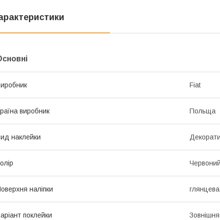
арактеристики
Основні
иробник
Fiat
раїна виробник
Польща
ид наклейки
Декорат
олір
Червони
оверхня наліпки
глянцева
аріант поклейки
Зовнішня