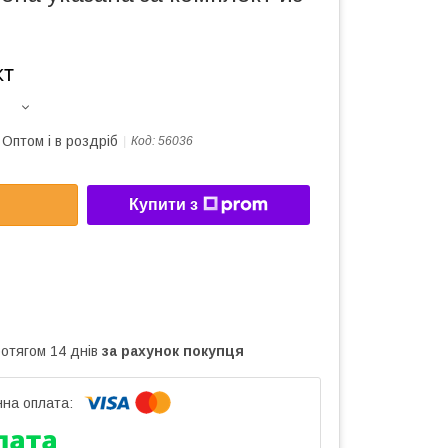
кт
Оптом і в роздріб
Код:
56036
Купити з
ротягом 14 днів
за рахунок покупця