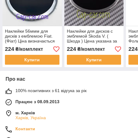
Наклейки 56ммм для
Наклейки для дисков с
Накл
дисків з емблемою Fiat.
эмблемой Skoda V. (
эмбл
(Фіат) Ціна визначається
Шкода ) Цена указана за
Фоль
за комплект з 4-х штук
комплект из 4-х штук
указ
224
224
224
₴/комплект
₴/комплект
штук
Купити
Купити
Про нас
100% позитивних з 61 відгука за рік
Працює з 08.09.2013
м. Харків
Харків, Україна
Контакти