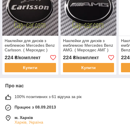
Наклейки для дисків з
Наклейки для дисків з
Накл
емблемою Mercedes Benz
емблемою Mercedes Benz
емб
Carlsson. ( Мерседес )
AMG. ( Мерседес АМГ )
Benz
Ціна вказана за комплект з
Ціна вказана за комплект з
вказ
224
224
224
₴/комплект
₴/комплект
4-х штук
4-х штук
штук
Купити
Купити
Про нас
100% позитивних з 61 відгука за рік
Працює з 08.09.2013
м. Харків
Харків, Україна