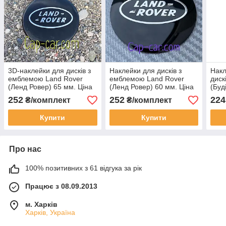
3D-наклейки для дисків з
Наклейки для дисків з
Накл
емблемою Land Rover
емблемою Land Rover
диск
(Ленд Ровер) 65 мм. Ціна
(Ленд Ровер) 60 мм. Ціна
(Буд
вказана за комплект
вказана за комплект із 4
комп
252
252
224
₴/комплект
₴/комплект
наклейок із 4 штук.
штук
Купити
Купити
Про нас
100% позитивних з 61 відгука за рік
Працює з 08.09.2013
м. Харків
Харків, Україна