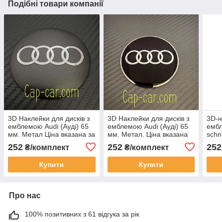
Подібні товари компанії
3D Наклейки для дисків з
3D Наклейки для дисків з
3D-н
емблемою Audi (Ауді) 65
емблемою Audi (Ауді) 65
емб
мм. Метал Ціна вказана за
мм. Метал. Ціна вказана
schn
комплект наклейок із 4
за комплект наклейок із 4
вказ
252
252
252
₴/комплект
₴/комплект
штук.
штук.
накл
Купити
Купити
Про нас
100% позитивних з 61 відгука за рік