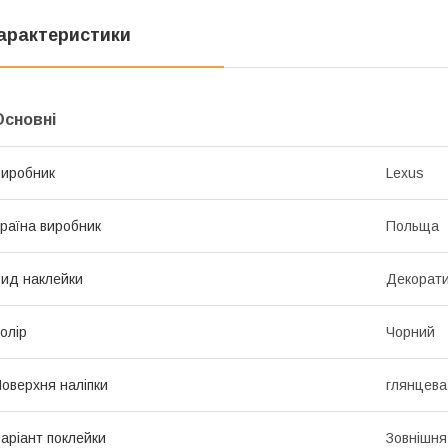
арактеристики
Основні
иробник
Lexus
раїна виробник
Польща
ид наклейки
Декорат
олір
Чорний
оверхня наліпки
глянцева
аріант поклейки
Зовнішня