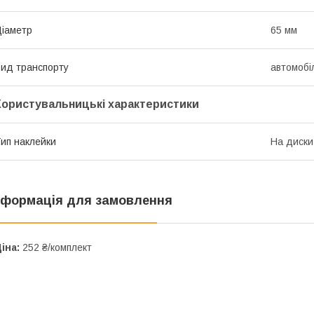
іаметр
65 мм
ид транспорту
автомобі
Користувальницькі характеристики
ип наклейки
На диски
нформація для замовлення
іна:
252 ₴/комплект