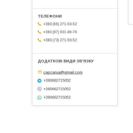
+380 (66) 271-50-52
+380 (97) 931-88-79
+380 (73) 271-50-52
capcarua@gmail.com
+380662715052
+380662715052
+380662715052