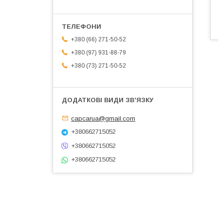
+380 (66) 271-50-52
+380 (97) 931-88-79
+380 (73) 271-50-52
capcarua@gmail.com
+380662715052
+380662715052
+380662715052