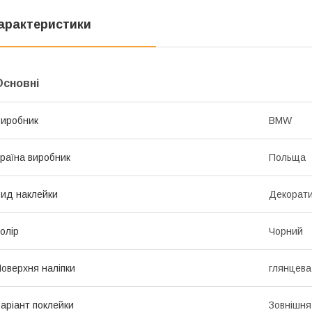
арактеристики
Основні
иробник
BMW
раїна виробник
Польща
ид наклейки
Декорат
олір
Чорний
оверхня наліпки
глянцева
аріант поклейки
Зовнішня