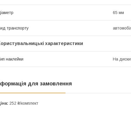
іаметр
65 мм
ид транспорту
автомобі
Користувальницькі характеристики
ип наклейки
На диски
нформація для замовлення
іна:
252 ₴/комплект