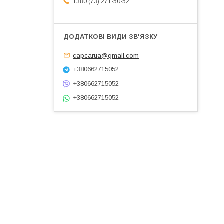
+380 (73) 271-50-52
capcarua@gmail.com
+380662715052
+380662715052
+380662715052