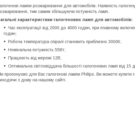
алогенові лампи розжарювання для автомобілів. Наявність галоген
озжарювання, тим самим збільшуючи потужність ламп.
агальні характеристики галогенових ламп для автомобілів:
Час експлуатації від 2000 до 4000 годин, при плавному включ
годин;
Робоча температура спіралі становить приблизно 3000К;
Номінальна потужність 55Вт;
Працюють від мережі 12В;
Оптимальна світловіддача більшості галогенових ламп від 15 д
и пропонуємо для Вас галогенові лампи Philips. Ви можете купити г
иходячи з дому на нашому сайті.