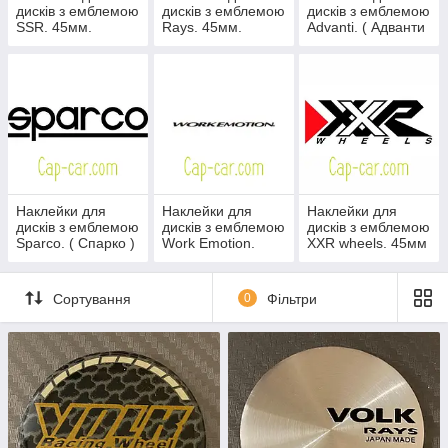
дисків з емблемою
дисків з емблемою
дисків з емблемою
SSR. 45мм.
Rays. 45мм.
Advanti. ( Адванти
) 45мм
Наклейки для
Наклейки для
Наклейки для
дисків з емблемою
дисків з емблемою
дисків з емблемою
Sparco. ( Спарко )
Work Emotion.
XXR wheels. 45мм
45мм
45мм
Сортування
0
Фільтри