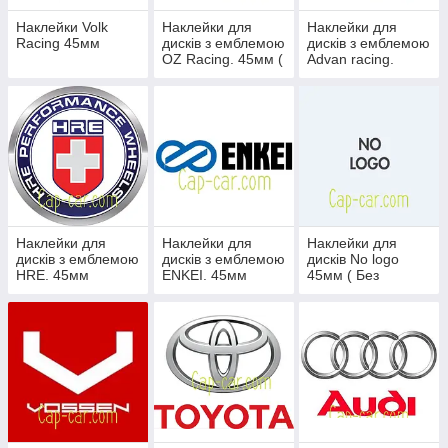
Наклейки Volk
Наклейки для
Наклейки для
Racing 45мм
дисків з емблемою
дисків з емблемою
OZ Racing. 45мм (
Advan racing.
ОЗ рейсінг )
45мм ( Адван )
Наклейки для
Наклейки для
Наклейки для
дисків з емблемою
дисків з емблемою
дисків No logo
HRE. 45мм
ENKEI. 45мм
45мм ( Без
логотипу )