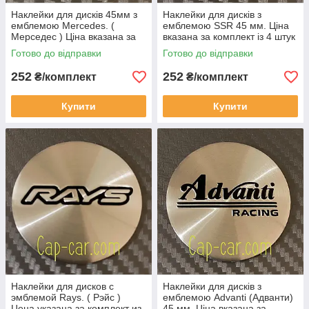
Наклейки для дисків 45мм з
Наклейки для дисків з
емблемою Mercedes. (
емблемою SSR 45 мм. Ціна
Мерседес ) Ціна вказана за
вказана за комплект із 4 штук
комплект з 4-х штук
Готово до відправки
Готово до відправки
252
252
₴/комплект
₴/комплект
Купити
Купити
Наклейки для дисков с
Наклейки для дисків з
эмблемой Rays. ( Рэйс )
емблемою Advanti (Адванти)
Цена указана за комплект из
45 мм. Ціна вказана за