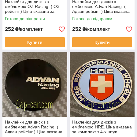
Наклейки для дисків з
Наклейки для дисків з
емблемою OZ Racing. ( ОЗ
емблемою Advan Racing. (
рейсінг ) Ціна вказана за
Адван рейсінг ) Ціна вказана
комплект з 4-х штук
за комплект з 4-х штук
Готово до відправки
Готово до відправки
252
252
₴/комплект
₴/комплект
Купити
Купити
Наклейки для дисків з
Наклейки для дисків з
емблемою Advan Racing. (
емблемою HRE. Ціна вказана
Адван рейсінг ) Ціна вказана
за комплект з 4-х штук
за комплект з 4-х штук