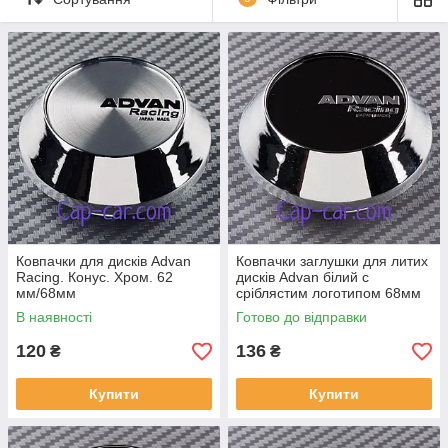
Ковпачки для дисків Advan
Ковпачки заглушки для литих
Racing. Конус. Хром. 62
дисків Advan білий c
мм/68мм
сріблястим логотипом 68мм
В наявності
Готово до відправки
120
136
₴
₴
Купити
Купити